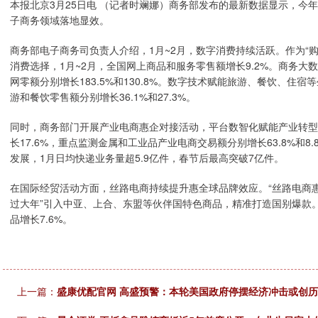
本报北京3月25日电 （记者时斓娜）商务部发布的最新数据显示，今
子商务领域落地显效。
商务部电子商务司负责人介绍，1月~2月，数字消费持续活跃。作为“
消费选择，1月~2月，全国网上商品和服务零售额增长9.2%。商务
网零额分别增长183.5%和130.8%。数字技术赋能旅游、餐饮、
游和餐饮零售额分别增长36.1%和27.3%。
同时，商务部门开展产业电商惠企对接活动，平台数智化赋能产业转型
长17.6%，重点监测金属和工业品产业电商交易额分别增长63.8%和
发展，1月日均快递业务量超5.9亿件，春节后最高突破7亿件。
在国际经贸活动方面，丝路电商持续提升惠全球品牌效应。“丝路电商惠全
过大年”引入中亚、上合、东盟等伙伴国特色商品，精准打造国别爆款。
品增长7.6%。
上一篇：
盛康优配官网 高盛预警：本轮美国政府停摆经济冲击或创