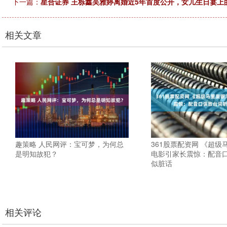
下一篇：
星合证券 王栎鑫吴雅婷离婚近5年首度公开，女儿生日宴上
相关文章
趣策略 人民网评：宝可梦，为何总
361股票配资网 《超级
是明知故犯？
电影引家长震惊：配音
似脏话
相关评论