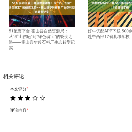
51配资平台 霍山县自然资源局：
好牛优配APP下载 56
从“矿山伤疤”到“绿色瑰宝”的蜕变之
赴中西部17省县域学校
路——霍山县华羚石料厂生态转型纪
实
相关评论
本文评分
*
评论内容
*