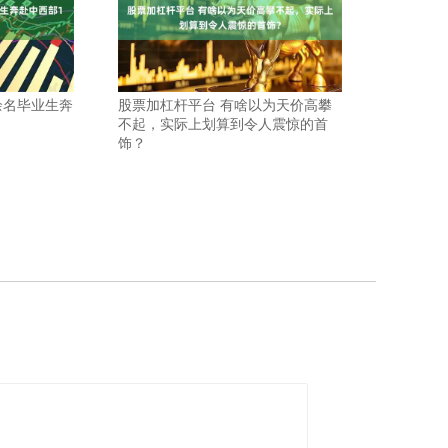
0余名毕业生奔
股票加杠杆平台 有啥以为天价高攀
不起，实际上划算到令人震惊的首
饰？