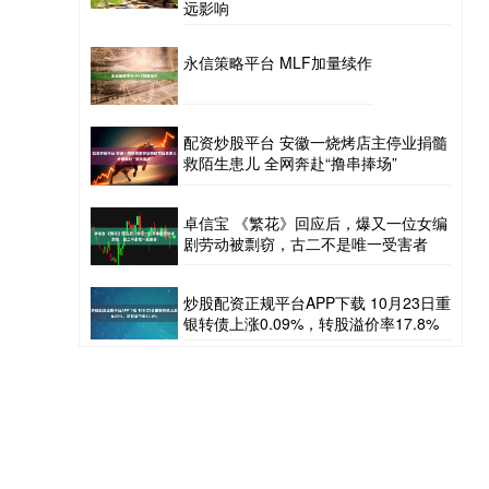
远影响
永信策略平台 MLF加量续作
配资炒股平台 安徽一烧烤店主停业捐髓
救陌生患儿 全网奔赴“撸串捧场”
卓信宝 《繁花》回应后，爆又一位女编
剧劳动被剽窃，古二不是唯一受害者
炒股配资正规平台APP下载 10月23日重
银转债上涨0.09%，转股溢价率17.8%