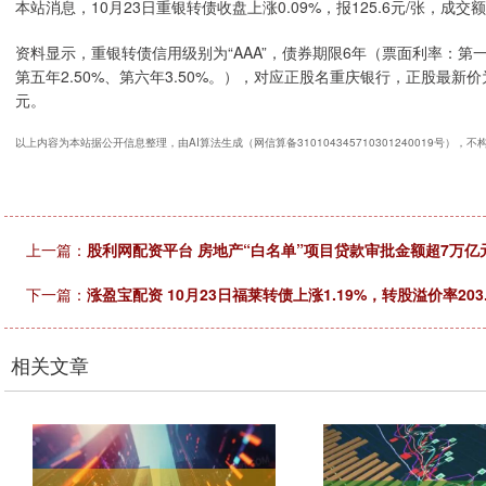
本站消息，10月23日重银转债收盘上涨0.09%，报125.6元/张，成交额
资料显示，重银转债信用级别为“AAA”，债券期限6年（票面利率：第一年0.
第五年2.50%、第六年3.50%。），对应正股名重庆银行，正股最新价为1
元。
以上内容为本站据公开信息整理，由AI算法生成（网信算备310104345710301240019号），
上一篇：
股利网配资平台 房地产“白名单”项目贷款审批金额超7万亿
下一篇：
涨盈宝配资 10月23日福莱转债上涨1.19%，转股溢价率203.
相关文章