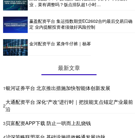
业，菜有调整吗？饭点排队超1小时…
赢盈配资平台 集运指数期货EC2602合约最后交易日确
定 业内提醒投资者须做好风险控制
金河配资平台 紧身牛仔裤｜杨幂
最新文章
银河证券平台 北京推出措施加快智能体创新发展
1
大通配资平台 深化“产改”进行时｜把技能支点锚定产业最前
2
沿
贝富配资APP下载 防止一哄而上乱烧钱
3
沪深策略联盟平台 基础设施提效畅通发展动脉
4