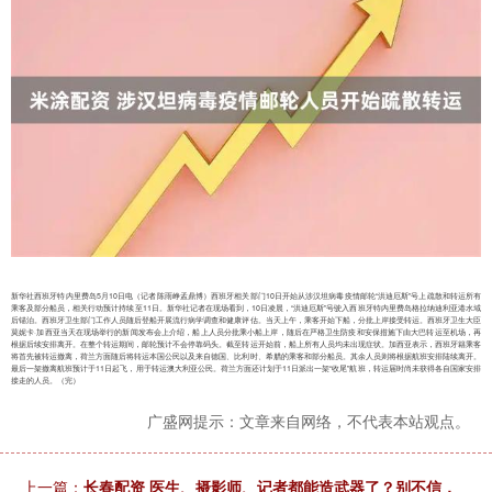
新华社西班牙特内里费岛5月10日电（记者陈雨峥孟鼎博）西班牙相关部门10日开始从涉汉坦病毒疫情邮轮“洪迪厄斯”号上疏散和转运所有
乘客及部分船员，相关行动预计持续至11日。新华社记者在现场看到，10日凌晨，“洪迪厄斯”号驶入西班牙特内里费岛格拉纳迪利亚港水域
后锚泊。西班牙卫生部门工作人员随后登船开展流行病学调查和健康评估。当天上午，乘客开始下船，分批上岸接受转运。西班牙卫生大臣
莫妮卡·加西亚当天在现场举行的新闻发布会上介绍，船上人员分批乘小船上岸，随后在严格卫生防疫和安保措施下由大巴转运至机场，再
根据后续安排离开。在整个转运期间，邮轮预计不会停靠码头。截至转运开始前，船上所有人员均未出现症状。加西亚表示，西班牙籍乘客
将首先被转运撤离，荷兰方面随后将转运本国公民以及来自德国、比利时、希腊的乘客和部分船员。其余人员则将根据航班安排陆续离开。
最后一架撤离航班预计于11日起飞，用于转运澳大利亚公民。荷兰方面还计划于11日派出一架“收尾”航班，转运届时尚未获得各自国家安排
接走的人员。（完）
广盛网提示：文章来自网络，不代表本站观点。
上一篇：
长春配资 医生、摄影师、记者都能造武器了？别不信，