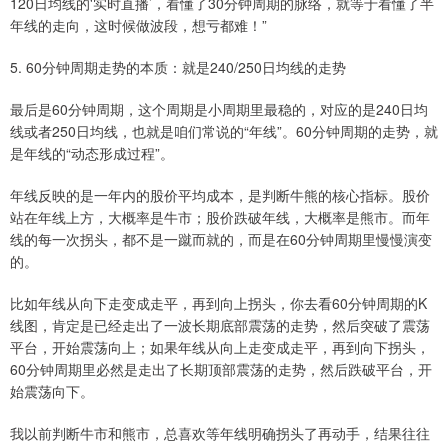
120日均线的'实时直播’，看懂了30分钟周期的脉络，就等于看懂了半
年线的走向，这时候做波段，想亏都难！”
5. 60分钟周期走势的本质：就是240/250日均线的走势
最后是60分钟周期，这个周期是小周期里最稳的，对应的是240日均
线或者250日均线，也就是咱们常说的“年线”。60分钟周期的走势，就
是年线的“动态形成过程”。
年线反映的是一年内的股价平均成本，是判断牛熊的核心指标。股价
站在年线上方，大概率是牛市；股价跌破年线，大概率是熊市。而年
线的每一次拐头，都不是一蹴而就的，而是在60分钟周期里慢慢演变
的。
比如年线从向下走变成走平，再到向上拐头，你去看60分钟周期的K
线图，肯定是已经走出了一波长期底部震荡的走势，然后突破了震荡
平台，开始震荡向上；如果年线从向上走变成走平，再到向下拐头，
60分钟周期里必然是走出了长期顶部震荡的走势，然后跌破平台，开
始震荡向下。
我以前判断牛市和熊市，总喜欢等年线明确拐头了再动手，结果往往