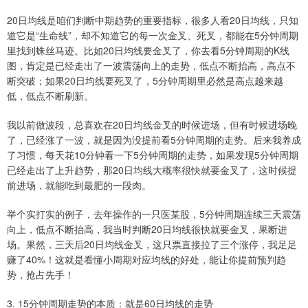
20日均线是咱们判断中期趋势的重要指标，很多人看20日均线，只知
道它是“生命线”，却不知道它的每一次金叉、死叉，都能在5分钟周期
里找到蛛丝马迹。比如20日均线要金叉了，你去看5分钟周期的K线
图，肯定是已经走出了一波震荡向上的走势，低点不断抬高，高点不
断突破；如果20日均线要死叉了，5分钟周期里必然是高点越来越
低，低点不断刷新。
我以前做波段，总喜欢在20日均线金叉的时候进场，但有时候进场晚
了，已经涨了一波，就是因为没提前看5分钟周期的走势。后来我养成
了习惯，每天花10分钟看一下5分钟周期的走势，如果发现5分钟周期
已经走出了上升趋势，那20日均线大概率很快就要金叉了，这时候提
前进场，就能吃到最肥的一段肉。
举个实打实的例子，去年操作的一只医某股，5分钟周期连续三天震荡
向上，低点不断抬高，我当时判断20日均线很快就要金叉，果断进
场。果然，三天后20日均线金叉，这只票直接拉了三个涨停，我足足
赚了40%！这就是看懂小周期对应均线的好处，能让你提前预判趋
势，抢占先手！
3. 15分钟周期走势的本质：就是60日均线的走势