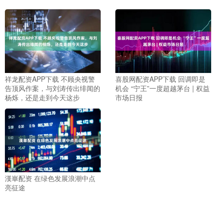
祥龙配资APP下载 不顾央视警
喜股网配资APP下载 回调即是
告顶风作案，与刘涛传出绯闻的
机会 “宁王”一度超越茅台 | 权益
杨烁，还是走到今天这步
市场日报
漢崋配资 在绿色发展浪潮中点
亮征途