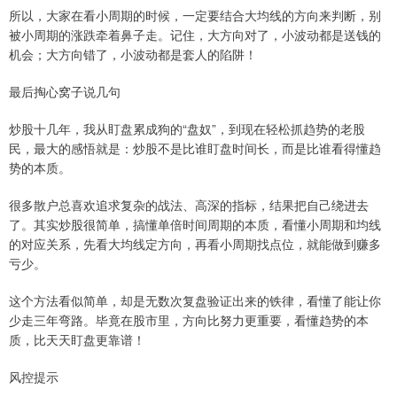
所以，大家在看小周期的时候，一定要结合大均线的方向来判断，别
被小周期的涨跌牵着鼻子走。记住，大方向对了，小波动都是送钱的
机会；大方向错了，小波动都是套人的陷阱！
最后掏心窝子说几句
炒股十几年，我从盯盘累成狗的“盘奴”，到现在轻松抓趋势的老股
民，最大的感悟就是：炒股不是比谁盯盘时间长，而是比谁看得懂趋
势的本质。
很多散户总喜欢追求复杂的战法、高深的指标，结果把自己绕进去
了。其实炒股很简单，搞懂单倍时间周期的本质，看懂小周期和均线
的对应关系，先看大均线定方向，再看小周期找点位，就能做到赚多
亏少。
这个方法看似简单，却是无数次复盘验证出来的铁律，看懂了能让你
少走三年弯路。毕竟在股市里，方向比努力更重要，看懂趋势的本
质，比天天盯盘更靠谱！
风控提示