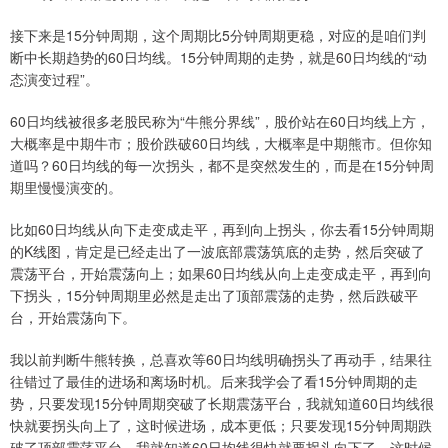
接下来是15分钟周期，这个周期比5分钟周期更稳，对应的是咱们判
断中长期趋势的60日均线。15分钟周期的走势，就是60日均线的“动
态演变过程”。
60日均线被很多老股民称为“牛熊分界线”，股价站在60日均线上方，
大概率是中期牛市；股价跌破60日均线，大概率是中期熊市。但你知
道吗？60日均线的每一次拐头，都不是突然发生的，而是在15分钟周
期里慢慢演变的。
比如60日均线从向下走变成走平，再到向上拐头，你去看15分钟周期
的K线图，肯定是已经走出了一波底部震荡筑底的走势，然后突破了
震荡平台，开始震荡向上；如果60日均线从向上走变成走平，再到向
下拐头，15分钟周期里必然是走出了顶部震荡的走势，然后跌破平
台，开始震荡向下。
我以前判断牛熊转换，总喜欢等60日均线明确拐头了再动手，结果往
往错过了最佳的进场和离场时机。后来我学会了看15分钟周期的走
势，只要发现15分钟周期突破了长期震荡平台，我就知道60日均线很
快就要拐头向上了，这时候进场，成本更低；只要发现15分钟周期跌
破了顶部震荡平台，我就知道60日均线很快就要拐头向下了，这时候