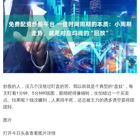
炒股的人，没几个没熬过盯盘的苦。我以前就是个典型的“盘奴”，每
天盯着1分钟、5分钟K线图，眼睛瞪得像铜铃，生怕错过一个买卖
点。结果呢？钱没赚到，人累得半死，还总被主力的诱多诱空耍得团
团转。
图片
打开今日头条查看图片详情