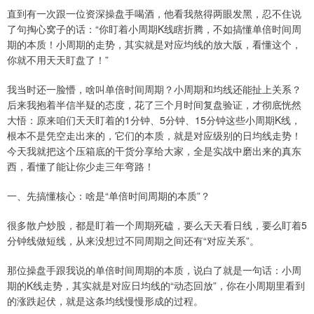
直到有一次跟一位资深操盘手喝酒，他看我熬得两眼发黑，忍不住说
了句掏心窝子的话：“你盯着小周期K线瞎折腾，不如搞懂单倍时间周
期的本质！小周期的走势，其实就是对应均线的放大版，看懂这个，
你就不用天天盯盘了！”
我当时还一脸懵，啥叫单倍时间周期？小周期和均线还能扯上关系？
后来我抱着半信半疑的态度，花了三个月时间复盘验证，才彻底恍然
大悟：原来咱们天天盯着的1分钟、5分钟、15分钟这些小周期K线，
根本不是凭空走出来的，它们的本质，就是对应级别的日均线走势！
今天我就把这个压箱底的干货分享给大家，全是实战中磨出来的真东
西，看懂了能让你少走三年弯路！
一、先搞懂核心：啥是“单倍时间周期的本质”？
很多散户炒股，都是盯着一个周期死磕，要么天天看日线，要么盯着5
分钟线做短线，从来没想过不同周期之间还有“对应关系”。
那位操盘手跟我说的单倍时间周期的本质，说白了就是一句话：小周
期的K线走势，其实就是对应日均线的“动态回放”，你在小周期里看到
的涨跌起伏，就是这条均线慢慢形成的过程。